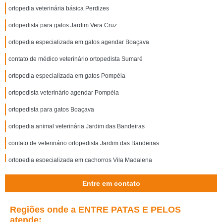
ortopedia veterinária básica Perdizes
ortopedista para gatos Jardim Vera Cruz
ortopedia especializada em gatos agendar Boaçava
contato de médico veterinário ortopedista Sumaré
ortopedia especializada em gatos Pompéia
ortopedista veterinário agendar Pompéia
ortopedista para gatos Boaçava
ortopedia animal veterinária Jardim das Bandeiras
contato de veterinário ortopedista Jardim das Bandeiras
ortopedia especializada em cachorros Vila Madalena
clínica especializada em ortopedista veterinário Boaçava
Entre em contato
médico veterinário ortopedista Vila Leopoldina
Regiões onde a ENTRE PATAS E PELOS
clínica de ortopedia para cães Jardim Vera Cruz
atende: