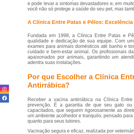
e pode levar a sintomas devastadores e, em muitos
você não só protege a saúde do seu pet, mas tam
Ortop
A Clínica Entre Patas e Pêlos: Excelência
Or
Veterin
Fundada em 1998, a Clínica Entre Patas e Pêl
qualidade e dedicação de sua equipe. Com um 
Pet S
exames para animais domésticos até banho e tos
cuidado e bem-estar animal. Os profissionais da
P
apaixonados por animais, garantindo um atendi
adentra suas instalações.
P
Por que Escolher a Clínica Ent
Antirrábica?
Receber a vacina antirrábica na Clínica Ent
V
prevenção. É a garantia de que seu gato ou 
capacitados, que seguem rigorosamente as diretr
um ambiente acolhedor e tranquilo, pensado para 
quanto para seus tutores.
Vacina
Vacinação segura e eficaz, realizada por veterinár