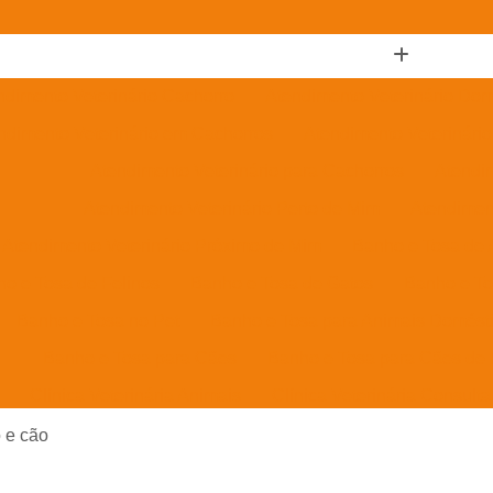
ndimento Veterinário Cachorro
Atendimento Veterinário Domi
ndimento Veterinário em Cachorros
Atendimento Veterinári
Atendimento Veterinário para Cachorros
Atendim
Atendimento Veterinário Perto de Mim
Atendimen
Atendimento Veterinário Próximo de Mim
Banho e Tosa de 
o e Tosa de Felinos
Banho e Tosa de Gatos
Banho e To
Banho e Tosa no Pet
Banho e Tosa para Animais Domést
Banho e Tosa para Cães
Banho e Tosa para Cães de
Clínica Veterinária Animais
Clínica Veterinária Consulta
ínica Veterinária para Cachorro
Clínica Veterinária para Cã
o e cão
Clínica Veterinária para Exames
Clínica Veterinária para Fi