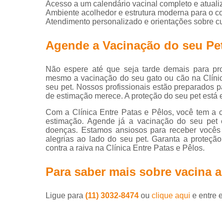
Acesso a um calendário vacinal completo e atuali
Ambiente acolhedor e estrutura moderna para o co
Vaci
Atendimento personalizado e orientações sobre c
Agende a Vacinação do seu Pet
Não espere até que seja tarde demais para pro
mesmo a vacinação do seu gato ou cão na Clínic
V
seu pet. Nossos profissionais estão preparados 
de estimação merece. A proteção do seu pet está
Vacina
Com a Clínica Entre Patas e Pêlos, você tem a 
V
estimação. Agende já a vacinação do seu pet e
doenças. Estamos ansiosos para receber vocês 
Vacin
alegrias ao lado do seu pet. Garanta a proteç
contra a raiva na Clínica Entre Patas e Pêlos.
Veter
Para saber mais sobre vacina a
Ligue para
(11) 3032-8474
ou
clique aqui
e entre 
Ve