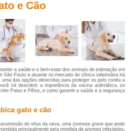
ato e Cão
Clínica Veterinária para Gatos Idosos
Clínica Cirúrgica Vete
ca Veterinária com Eletrocardiograma
Clínica Veterinária co
Clínica Veterinária Especializada em Gatos
Clínic
Clínica Veterinária Perto de Mim
Clínica Veterinária Popula
Clínica Veterinária Tomografia
Acupuntura Veterinária
Especialidade Veterinária em Cardiologia
Especial
Especialista em Cardiologia Veterinária
Especiali
manter a saúde e o bem-estar dos animais de estimação em
Especialista em Oftalmologia Veterinária
Especial
em São Paulo e atuante no mercado de clínica veterinária há
é uma das opções oferecidas para proteger os pets contra a
ecialista Veterinária em Felino
Médico Especialista em Fel
você irá descobrir a importância da vacina antirrábica, os
Entre Patas e Pêlos, e como garantir a saúde e a segurança
terinário Especialista em Ortopedia
Hospital 24 Horas Veter
Hospital para Tratamentos Veterinários
Hospital Pet 24 H
ábica gato e cão
Hospital Veterinário 24h
Hospital Veterinário para Cachor
tal Veterinário para Gatos e Cachorros
Hospital Veterinário
 transmissão do vírus da raiva, uma zoonose grave que pode
ansmitida principalmente pela mordida de animais infectados,