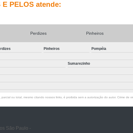
 E PELOS atende:
Veterinário para Gato
Veterinário para Gato 24 H
Veterinários Especialistas e
Perdizes
Pinheiros
rdizes
Pinheiros
Pompéia
Sumarezinho
parcial ou total, mesmo citando nossos links, é proibida sem a autorização do autor. Crime de vi
os São Paulo -