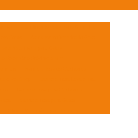
ciliar
Atendimento Veterinário Domicílio
o em Gatos
Atendimento Veterinário Gato
ento Veterinário para Gatos
to Veterinário Próximo a Mim
Animais
Banho e Tosa de Cachorros
sa e Pet Shop
Banho e Tosa Leva e Traz
icos
Banho e Tosa para Cachorros
 Raça
Banho e Tosa para Gatos
Clínica Veterinária para Animais
es
Clínica Veterinária para Cães Idosos
lhotes
Clínica Veterinária para Gatos