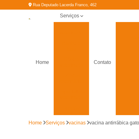
Rua Deputado Lacerda Franco, 462
Serviços
Atendimento
Ate
veterinário
Ate
Banho e
tosa
Clínica
Home
Contato
veterinária
Clínicas
Banh
veterinárias
Especialista
veterinária
Hospital
veterinário
Cl
Home
Serviços
vacinas
vacina antirrábica gat
Ortopedia
veterinária