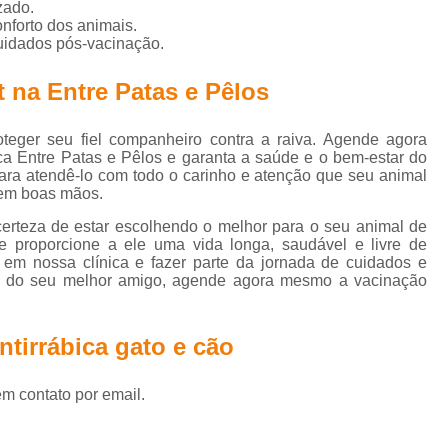
Vacina Antirrábica Cachorro
Vacina Cachorro
Vacina C
zado.
nforto dos animais.
na de Raiva Cachorro
Vacina Filhote Cachorro
Vacina G
uidados pós-vacinação.
Vacina Múltipla Canina
Vacina para Cachorro Filhote
 na Entre Patas e Pêlos
Vacina Polivalente Cachorro
Vacina Antirrábica Gato
Va
Vacina Fiv Felv
Vacina Gato
Vacina para Gatos Não P
teger seu fiel companheiro contra a raiva. Agende agora
a Entre Patas e Pêlos e garanta a saúde e o bem-estar do
acina V4 para Gatos
Vacinas de Gato
Vacinas em Gato
para atendê-lo com todo o carinho e atenção que seu animal
 em boas mãos.
 Antirrábica Gato e Cão
Vacina Cão Giardia
Vacina Cão 
certeza de estar escolhendo o melhor para o seu animal de
acina Gato e Cão Raiva
Vacina para Cães e Gatos
Vaci
 proporcione a ele uma vida longa, saudável e livre de
em nossa clínica e fazer parte da jornada de cuidados e
a para de Raiva para Cães
Vacina para Gato V4
Vacina 
ão do seu melhor amigo, agende agora mesmo a vacinação
inária 24 Horas
Veterinária Dermatologista
Veterinário 2
ntirrábica gato e cão
Veterinário 24h
Veterinário Mais Perto de Mim
Veterin
Veterinário Perto de Mim
Veterinário Próximo a Mim
Vete
em contato por email.
Veterinário Especialista em Gatos
Veterinário Esp
terinário Especializado em Felinos
Veterinário Ortopedista 