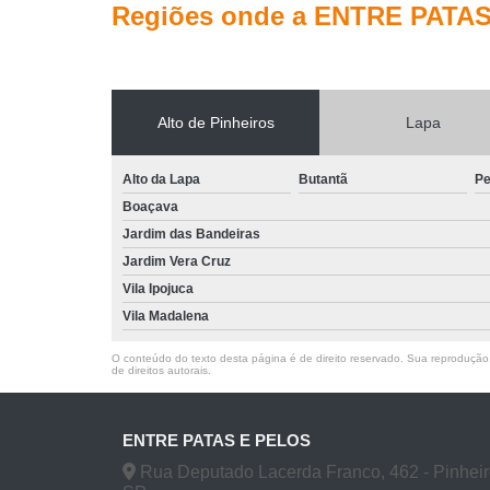
Regiões onde a ENTRE PATAS
Alto de Pinheiros
Lapa
Alto da Lapa
Butantã
Pe
Boaçava
Jardim das Bandeiras
Jardim Vera Cruz
Vila Ipojuca
Vila Madalena
O conteúdo do texto desta página é de direito reservado. Sua reprodução, 
de direitos autorais
.
ENTRE PATAS E PELOS
Rua Deputado Lacerda Franco, 462 - Pinheir