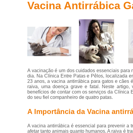
Pet shop
Vacina Antirrábica G
Testes fiv e
Clíni
felv
Vacina para
animais
Vacina para
cachorro
Vacina para
gato
A vacinação é um dos cuidados essenciais para 
Vacinas
dia. Na Clínica Entre Patas e Pêlos, localizada 
23 anos, a vacina antirrábica para gatos e cães 
Veterinário
Esp
raiva, uma doença grave e fatal. Neste artigo, 
benefícios de contar com os serviços da Clínica 
Veterinário
Ve
do seu fiel companheiro de quatro patas.
de gatos
A Importância da Vacina antirr
Hospi
A vacina antirrábica é essencial para prevenir a
afetar tanto animais quanto humanos. A raiva é tr