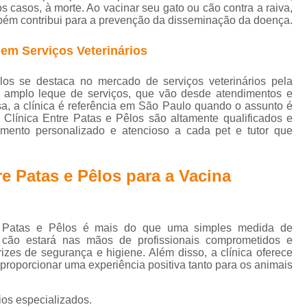
Hospital Veterinário Próximo a Mim
Médico Veterinário Orto
 casos, à morte. Ao vacinar seu gato ou cão contra a raiva,
bém contribui para a prevenção da disseminação da doença.
edia em Pequenos Animais
Ortopedia Especializada em Ca
 em Serviços Veterinários
topedia para Cães
Ortopedia Veterinária Básica
Ortoped
ária Ortopedista
Veterinário Especialista de Ortopedia
Vet
os se destaca no mercado de serviços veterinários pela
amplo leque de serviços, que vão desde atendimentos e
hop para Adotar Cachorros
Pet Shop para Cachorro
Pet
a, a clínica é referência em São Paulo quando o assunto é
 Clínica Entre Patas e Pêlos são altamente qualificados e
et Shop para Felinos
Pet Shop para Gatos
Pet Shop Ra
mento personalizado e atencioso a cada pet e tutor que
et Shop Remédio Cachorro
Pet Shop Remédios
Pet Sh
Teste de Fiv e Felv em Gatos
Teste de Fiv Felv
Teste F
re Patas e Pêlos para a Vacina
Teste Fiv Felv Gatos
Teste Gato Fiv Felv
Teste para Fi
Teste Rápido Fiv e Felv
Teste Rápido Fiv Felv
Testes de
re Patas e Pêlos é mais do que uma simples medida de
acina contra Raiva Cachorro
Vacina contra Raiva em Cacho
cão estará nas mãos de profissionais comprometidos e
izes de segurança e higiene. Além disso, a clínica oferece
Vacina da Raiva Cachorro
Vacina da Raiva para Gato
proporcionar uma experiência positiva tanto para os animais
 Giardia Cachorro
Vacina Importada para Cachorro
Vaci
ios especializados.