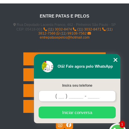
ENTRE PATAS E PELOS
Rua Deputado Lacerda Franco, 462 - Pinheiros São Paulo - SP
CEP: 05418-001
(11) 3032-8474
(11) 3032-8471
(11)
3812-7566
(11) 99108-7562
entrepatasepelos@hotmail.com
Home
Olá! Fale agora pelo WhatsApp
Serviços
Insira seu telefone
Contato
Mapa do site
Iniciar conversa
1