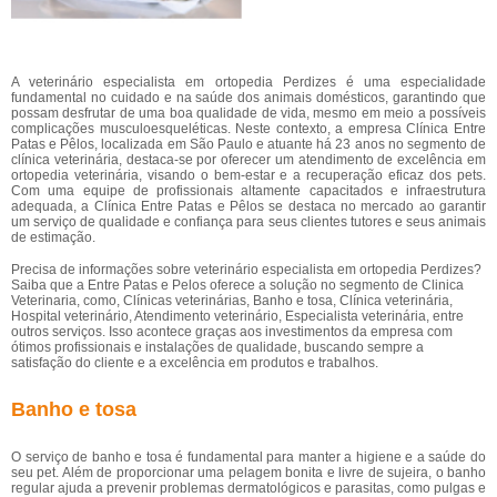
A veterinário especialista em ortopedia Perdizes é uma especialidade
fundamental no cuidado e na saúde dos animais domésticos, garantindo que
possam desfrutar de uma boa qualidade de vida, mesmo em meio a possíveis
complicações musculoesqueléticas. Neste contexto, a empresa Clínica Entre
Patas e Pêlos, localizada em São Paulo e atuante há 23 anos no segmento de
clínica veterinária, destaca-se por oferecer um atendimento de excelência em
ortopedia veterinária, visando o bem-estar e a recuperação eficaz dos pets.
Com uma equipe de profissionais altamente capacitados e infraestrutura
adequada, a Clínica Entre Patas e Pêlos se destaca no mercado ao garantir
um serviço de qualidade e confiança para seus clientes tutores e seus animais
de estimação.
Precisa de informações sobre veterinário especialista em ortopedia Perdizes?
Saiba que a Entre Patas e Pelos oferece a solução no segmento de Clinica
Veterinaria, como, Clínicas veterinárias, Banho e tosa, Clínica veterinária,
Hospital veterinário, Atendimento veterinário, Especialista veterinária, entre
outros serviços. Isso acontece graças aos investimentos da empresa com
ótimos profissionais e instalações de qualidade, buscando sempre a
satisfação do cliente e a excelência em produtos e trabalhos.
Banho e tosa
O serviço de banho e tosa é fundamental para manter a higiene e a saúde do
seu pet. Além de proporcionar uma pelagem bonita e livre de sujeira, o banho
regular ajuda a prevenir problemas dermatológicos e parasitas, como pulgas e