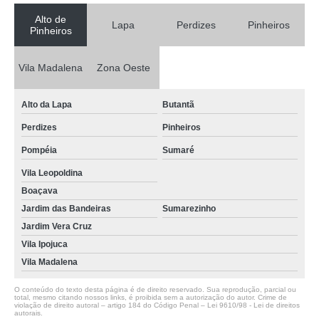
Alto de
Lapa
Perdizes
Pinheiros
Pinheiros
Vila Madalena
Zona Oeste
Alto da Lapa
Butantã
Perdizes
Pinheiros
Pompéia
Sumaré
Vila Leopoldina
Boaçava
Jardim das Bandeiras
Sumarezinho
Jardim Vera Cruz
Vila Ipojuca
Vila Madalena
O conteúdo do texto desta página é de direito reservado. Sua reprodução, parcial ou
total, mesmo citando nossos links, é proibida sem a autorização do autor. Crime de
violação de direito autoral – artigo 184 do Código Penal –
Lei 9610/98 - Lei de direitos
autorais
.