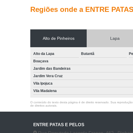
Regiões onde a ENTRE PATAS
Alto de Pinheiros
Lapa
Alto da Lapa
Butantã
Pe
Boaçava
Jardim das Bandeiras
Jardim Vera Cruz
Vila Ipojuca
Vila Madalena
O conteúdo do texto desta página é de direito reservado. Sua reprodução, 
de direitos autorais
.
ENTRE PATAS E PELOS