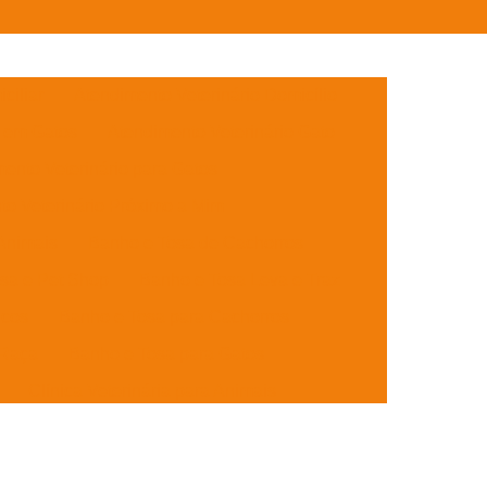
ciliar
Atendimento Veterinário Domicílio
o em Gatos
Atendimento Veterinário Gato
ento Veterinário para Gatos
to Veterinário Próximo a Mim
Animais
Banho e Tosa de Cachorros
sa e Pet Shop
Banho e Tosa Leva e Traz
icos
Banho e Tosa para Cachorros
 Raça
Banho e Tosa para Gatos
Clínica Veterinária para Animais
es
Clínica Veterinária para Cães Idosos
lhotes
Clínica Veterinária para Gatos