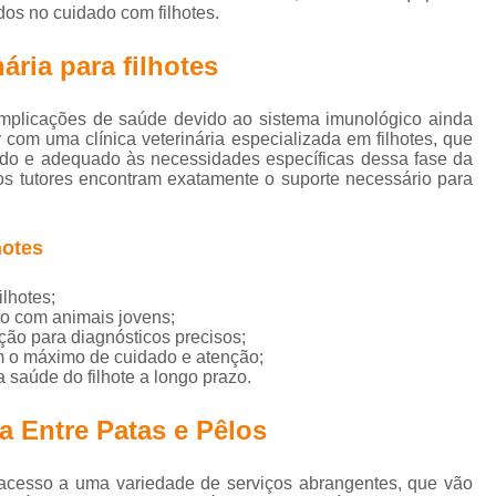
Hospital Veterinário Próximo a Mim
Médico Veterinário Orto
dos no cuidado com filhotes.
edia em Pequenos Animais
Ortopedia Especializada em Ca
ária para filhotes
topedia para Cães
Ortopedia Veterinária Básica
Ortoped
omplicações de saúde devido ao sistema imunológico ainda
ária Ortopedista
Veterinário Especialista de Ortopedia
Vet
 com uma clínica veterinária especializada em filhotes, que
o e adequado às necessidades específicas dessa fase da
hop para Adotar Cachorros
Pet Shop para Cachorro
Pet
 os tutores encontram exatamente o suporte necessário para
et Shop para Felinos
Pet Shop para Gatos
Pet Shop Ra
et Shop Remédio Cachorro
Pet Shop Remédios
Pet Sh
hotes
Teste de Fiv e Felv em Gatos
Teste de Fiv Felv
Teste F
lhotes;
Teste Fiv Felv Gatos
Teste Gato Fiv Felv
Teste para Fi
do com animais jovens;
ão para diagnósticos precisos;
Teste Rápido Fiv e Felv
Teste Rápido Fiv Felv
Testes de
m o máximo de cuidado e atenção;
 saúde do filhote a longo prazo.
acina contra Raiva Cachorro
Vacina contra Raiva em Cacho
Vacina da Raiva Cachorro
Vacina da Raiva para Gato
a Entre Patas e Pêlos
 Giardia Cachorro
Vacina Importada para Cachorro
Vaci
m acesso a uma variedade de serviços abrangentes, que vão