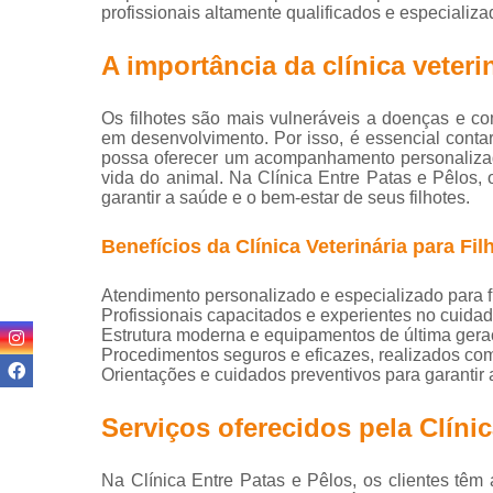
profissionais altamente qualificados e especializa
Ortop
A importância da clínica veterin
Or
Os filhotes são mais vulneráveis a doenças e c
Veterin
em desenvolvimento. Por isso, é essencial contar
possa oferecer um acompanhamento personalizad
Pet S
vida do animal. Na Clínica Entre Patas e Pêlos,
P
garantir a saúde e o bem-estar de seus filhotes.
P
Benefícios da Clínica Veterinária para Fil
Atendimento personalizado e especializado para fi
Profissionais capacitados e experientes no cuida
Estrutura moderna e equipamentos de última geraç
Procedimentos seguros e eficazes, realizados co
Orientações e cuidados preventivos para garantir a
V
Serviços oferecidos pela Clínic
Vacina
Na Clínica Entre Patas e Pêlos, os clientes tê