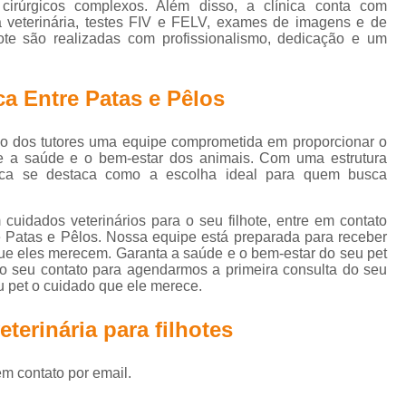
Vacina Antirrábica Cachorro
Vacina Cachorro
Vacina C
cirúrgicos complexos. Além disso, a clínica conta com
a veterinária, testes FIV e FELV, exames de imagens e de
na de Raiva Cachorro
Vacina Filhote Cachorro
Vacina G
ote são realizadas com profissionalismo, dedicação e um
Vacina Múltipla Canina
Vacina para Cachorro Filhote
a Entre Patas e Pêlos
Vacina Polivalente Cachorro
Vacina Antirrábica Gato
Va
Vacina Fiv Felv
Vacina Gato
Vacina para Gatos Não P
ção dos tutores uma equipe comprometida em proporcionar o
acina V4 para Gatos
Vacinas de Gato
Vacinas em Gato
re a saúde e o bem-estar dos animais. Com uma estrutura
nica se destaca como a escolha ideal para quem busca
 Antirrábica Gato e Cão
Vacina Cão Giardia
Vacina Cão 
acina Gato e Cão Raiva
Vacina para Cães e Gatos
Vaci
uidados veterinários para o seu filhote, entre em contato
 Patas e Pêlos. Nossa equipe está preparada para receber
a para de Raiva para Cães
Vacina para Gato V4
Vacina 
que eles merecem. Garanta a saúde e o bem-estar do seu pet
o seu contato para agendarmos a primeira consulta do seu
inária 24 Horas
Veterinária Dermatologista
Veterinário 2
u pet o cuidado que ele merece.
Veterinário 24h
Veterinário Mais Perto de Mim
Veterin
eterinária para filhotes
Veterinário Perto de Mim
Veterinário Próximo a Mim
Vete
Veterinário Especialista em Gatos
Veterinário Esp
em contato por email.
terinário Especializado em Felinos
Veterinário Ortopedista 