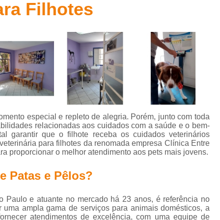
ara Filhotes
Clínica Veterinária para Gatos Idosos
Clínica Cirúrgica Vete
ca Veterinária com Eletrocardiograma
Clínica Veterinária co
Clínica Veterinária Especializada em Gatos
Clínic
Clínica Veterinária Perto de Mim
Clínica Veterinária Popula
Clínica Veterinária Tomografia
Acupuntura Veterinária
Especialidade Veterinária em Cardiologia
Especial
Especialista em Cardiologia Veterinária
Especiali
ento especial e repleto de alegria. Porém, junto com toda
Especialista em Oftalmologia Veterinária
Especial
bilidades relacionadas aos cuidados com a saúde e o bem-
l garantir que o filhote receba os cuidados veterinários
ecialista Veterinária em Felino
Médico Especialista em Fel
veterinária para filhotes da renomada empresa Clínica Entre
ra proporcionar o melhor atendimento aos pets mais jovens.
terinário Especialista em Ortopedia
Hospital 24 Horas Veter
re Patas e Pêlos?
Hospital para Tratamentos Veterinários
Hospital Pet 24 H
Hospital Veterinário 24h
Hospital Veterinário para Cachor
ão Paulo e atuante no mercado há 23 anos, é referência no
tal Veterinário para Gatos e Cachorros
Hospital Veterinário
cer uma ampla gama de serviços para animais domésticos, a
ornecer atendimentos de excelência, com uma equipe de