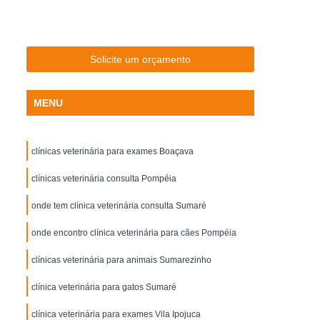
rinária
Clínica Exames Veterinários
m Raio X
Clínica Veterinária com Ultrassom
a Veterinária Exame de Sangue
Solicite um orçamento
r
Clínica Veterinária Próximo a Mim
MENU
Cardiologista Veterinário Especialista
ista em Acupuntura Veterinária
clínicas veterinária para exames Boaçava
sta em Homeopatia Veterinária
ista em Ortopedia Veterinária
clínicas veterinária consulta Pompéia
inos
Veterinário Especialista em Felinos
onde tem clínica veterinária consulta Sumaré
inário
Hospital de Medicina Veterinária
onde encontro clínica veterinária para cães Pompéia
oras
Hospital Veterinário 24 Horas
clínicas veterinária para animais Sumarezinho
ros
Hospital Veterinário para Gatos
clínica veterinária para gatos Sumaré
 Perto de Mim
Hospital Veterinário Popular
clínica veterinária para exames Vila Ipojuca