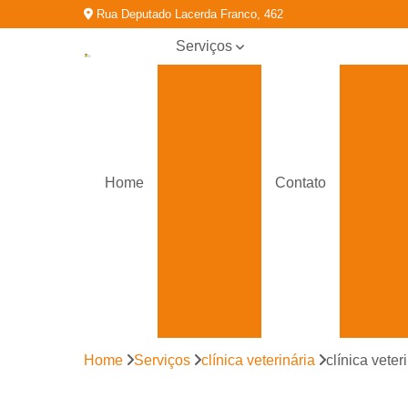
Rua Deputado Lacerda Franco, 462
Serviços
Atendimento
Ate
veterinário
Ate
Banho e
tosa
Clínica
Home
Contato
veterinária
Clínicas
Banh
veterinárias
Especialista
veterinária
Hospital
veterinário
Cl
Home
Serviços
clínica veterinária
clínica veter
Ortopedia
veterinária