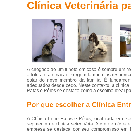
Pet shop
Clínica Veterinária p
Testes fiv e
Clíni
felv
Vacina para
animais
Vacina para
cachorro
Vacina para
gato
A chegada de um filhote em casa é sempre um mom
Vacinas
a fofura e animação, surgem também as responsa
estar do novo membro da família. É fundamenta
Veterinário
Esp
adequados desde cedo. Neste contexto, a clínica 
Patas e Pêlos se destaca como a escolha ideal pa
Veterinário
Ve
de gatos
Por que escolher a Clínica Ent
A Clínica Entre Patas e Pêlos, localizada em S
Hospi
segmento de clínica veterinária. Além de ofere
empresa se destaca por seu compromisso em f