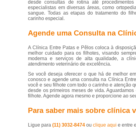
desde consultas de rotina até procedimentos 
especialistas em diversas áreas, como ortopedi
Vaci
sangue. Todas as etapas do tratamento do filh
carinho especial.
Agende uma Consulta na Clínic
A Clínica Entre Patas e Pêlos coloca à disposi
V
melhor cuidado para os filhotes, visando semp
moderna e serviços de alta qualidade, a clí
Vacina
atendimento veterinário de excelência.
V
Se você deseja oferecer o que há de melhor em c
conosco e agende uma consulta na Clínica Entre
Vacin
você e seu filhote com todo o carinho e atenção 
desde os primeiros meses de vida. Aguardamos 
Veter
filhote. Agende agora mesmo e proporcione ao se
Para saber mais sobre clínica v
Ligue para
(11) 3032-8474
ou
clique aqui
e entre 
Ve