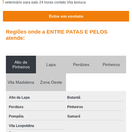
veterinário para gato 24 horas contato Vila Ipojuca
onde marcar veterinário para castrar gato Sumaré
Entre em contato
veterinário especializado em felinos contato Sumarezinho
Regiões onde a ENTRE PATAS E PELOS
veterinário para castrar gato Sumaré
atende:
veterinário especialista em gatos e cachorros contato Pinheiros
veterinário especialista em gatos e cachorros contato Perdizes
Alto de
onde agendar veterinários especialistas em gatos Alto da Lapa
Lapa
Perdizes
Pinheiros
Pinheiros
veterinário para gatos Jardim Vera Cruz
Vila Madalena
Zona Oeste
onde marcar veterinário para gato Vila Madalena
onde agendar veterinário para castrar gato Sumaré
Alto da Lapa
Butantã
onde agendar veterinário especializado em felinos Sumarezinho
Perdizes
Pinheiros
veterinário para gatos Vila Ipojuca
Pompéia
Sumaré
onde agendar veterinários especialistas em gatos Pinheiros
Vila Leopoldina