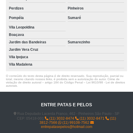
Perdizes
Pinheiros
Pompéia
Sumaré
Vila Leopoldina
Boaçava
Jardim das Bandeiras
Sumarezinho
Jardim Vera Cruz
Vila Ipojuca
Vila Madalena
O conteúdo do texto desta página é de direito reservado. Sua reprodução, parcial ou
total, mesmo citando nossos links, é proibida sem a autorização do autor. Crime de
violação de direito autoral – artigo 184 do Código Penal –
Lei 9610/98 - Lei de direitos
autorais
.
ENTRE PATAS E PELOS
Rua Deputado Lacerda Franco, 462 - Pinheiros São Paulo - SP
CEP: 05418-001
(11) 3032-8474
(11) 3032-8471
(11)
3812-7566
(11) 99108-7562
entrepatasepelos@hotmail.com