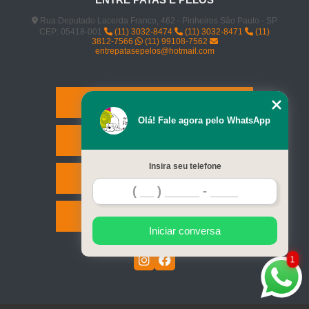
Rua Deputado Lacerda Franco, 462 - Pinheiros São Paulo - SP
CEP: 05418-001
(11) 3032-8474
(11) 3032-8471
(11)
3812-7566
(11) 99108-7562
entrepatasepelos@hotmail.com
Home
Olá! Fale agora pelo WhatsApp
Serviços
Insira seu telefone
Contato
Mapa do site
Iniciar conversa
1