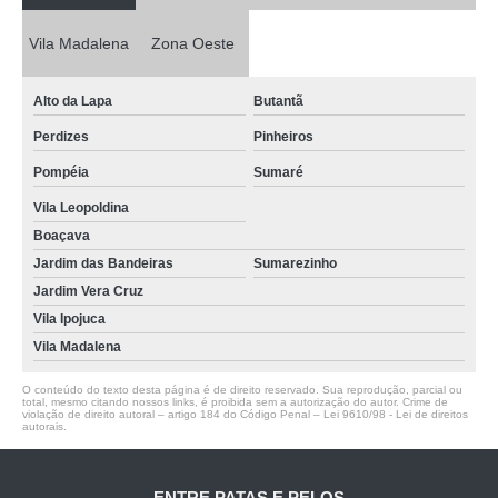
Vila Madalena
Zona Oeste
Alto da Lapa
Butantã
Perdizes
Pinheiros
Pompéia
Sumaré
Vila Leopoldina
Boaçava
Jardim das Bandeiras
Sumarezinho
Jardim Vera Cruz
Vila Ipojuca
Vila Madalena
O conteúdo do texto desta página é de direito reservado. Sua reprodução, parcial ou
total, mesmo citando nossos links, é proibida sem a autorização do autor. Crime de
violação de direito autoral – artigo 184 do Código Penal –
Lei 9610/98 - Lei de direitos
autorais
.
ENTRE PATAS E PELOS