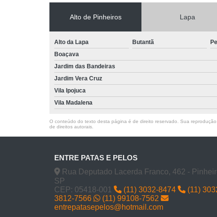
Alto de Pinheiros
Lapa
Vaci
Alto da Lapa
Butantã
Pe
Boaçava
Jardim das Bandeiras
Jardim Vera Cruz
V
Vila Ipojuca
Vacina
Vila Madalena
V
O conteúdo do texto desta página é de direito reservado. Sua reprodução, 
de direitos autorais
.
Vacin
Veter
ENTRE PATAS E PELOS
Rua Deputado Lacerda Franco, 462 - Pinheir
SP
CEP: 05418-001
(11) 3032-8474
(11) 30
3812-7566
(11) 99108-7562
entrepatasepelos@hotmail.com
Ve