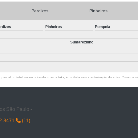
Vacina Antirrábica Cachorro
Vacina Cachorro
Vacina C
Perdizes
Pinheiros
na de Raiva Cachorro
Vacina Filhote Cachorro
Vacina G
Vacina Múltipla Canina
Vacina para Cachorro Filhote
rdizes
Pinheiros
Pompéia
Vacina Polivalente Cachorro
Vacina Antirrábica Gato
Va
Vacina Fiv Felv
Vacina Gato
Vacina para Gatos Não P
Sumarezinho
acina V4 para Gatos
Vacinas de Gato
Vacinas em Gato
 Antirrábica Gato e Cão
Vacina Cão Giardia
Vacina Cão 
acina Gato e Cão Raiva
Vacina para Cães e Gatos
Vaci
parcial ou total, mesmo citando nossos links, é proibida sem a autorização do autor. Crime de vi
a para de Raiva para Cães
Vacina para Gato V4
Vacina 
inária 24 Horas
Veterinária Dermatologista
Veterinário 2
Veterinário 24h
Veterinário Mais Perto de Mim
Veterin
os São Paulo -
Veterinário Perto de Mim
Veterinário Próximo a Mim
Vete
32-8471
(11)
Veterinário Especialista em Gatos
Veterinário Esp
terinário Especializado em Felinos
Veterinário Ortopedista 