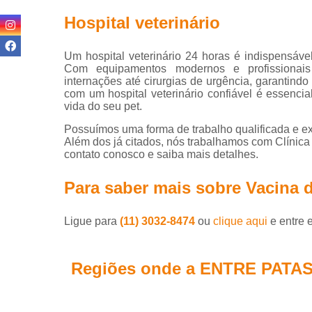
Hospital veterinário
Ortop
Or
Um hospital veterinário 24 horas é indispensáv
Com equipamentos modernos e profissionais
Veterin
internações até cirurgias de urgência, garantindo
com um hospital veterinário confiável é essencia
Pet S
vida do seu pet.
P
Possuímos uma forma de trabalho qualificada e ex
Além dos já citados, nós trabalhamos com Clínica v
P
contato conosco e saiba mais detalhes.
Para saber mais sobre Vacina 
Ligue para
(11) 3032-8474
ou
clique aqui
e entre 
V
Regiões onde a ENTRE PATAS
Vacina