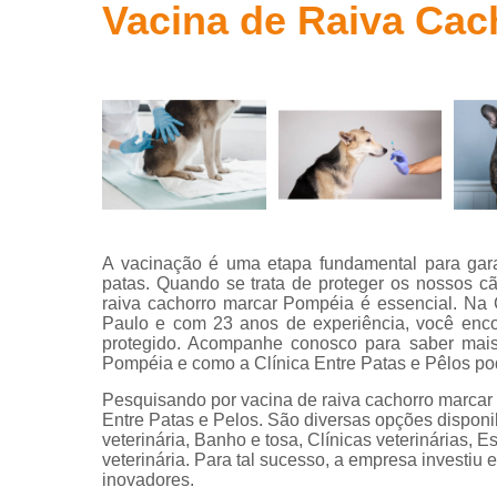
Pet shop
Vacina de Raiva Cac
Testes fiv e
Clíni
felv
Vacina para
animais
Vacina para
cachorro
Vacina para
gato
A vacinação é uma etapa fundamental para gara
Vacinas
patas. Quando se trata de proteger os nossos c
raiva cachorro marcar Pompéia é essencial. Na C
Veterinário
Esp
Paulo e com 23 anos de experiência, você encon
protegido. Acompanhe conosco para saber mais 
Veterinário
Ve
Pompéia e como a Clínica Entre Patas e Pêlos po
de gatos
Pesquisando por vacina de raiva cachorro marcar
Entre Patas e Pelos. São diversas opções disponi
veterinária, Banho e tosa, Clínicas veterinárias, Es
veterinária. Para tal sucesso, a empresa investi
Hospi
inovadores.