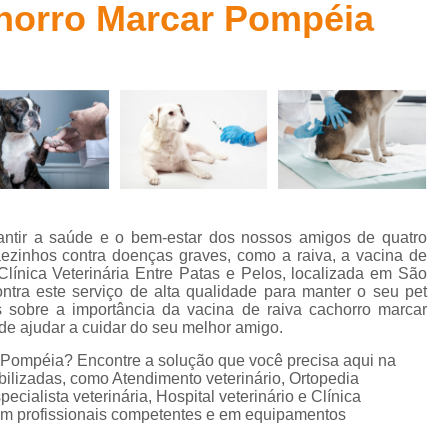
horro Marcar Pompéia
Clínica Veterinária para Gatos Idosos
Clínica Cirúrgica Vete
ca Veterinária com Eletrocardiograma
Clínica Veterinária co
Clínica Veterinária Especializada em Gatos
Clínic
Clínica Veterinária Perto de Mim
Clínica Veterinária Popula
Clínica Veterinária Tomografia
Acupuntura Veterinária
Especialidade Veterinária em Cardiologia
Especial
Especialista em Cardiologia Veterinária
Especiali
ntir a saúde e o bem-estar dos nossos amigos de quatro
Especialista em Oftalmologia Veterinária
Especial
ãezinhos contra doenças graves, como a raiva, a vacina de
línica Veterinária Entre Patas e Pelos, localizada em São
ecialista Veterinária em Felino
Médico Especialista em Fel
tra este serviço de alta qualidade para manter o seu pet
sobre a importância da vacina de raiva cachorro marcar
terinário Especialista em Ortopedia
Hospital 24 Horas Veter
de ajudar a cuidar do seu melhor amigo.
Hospital para Tratamentos Veterinários
Hospital Pet 24 H
 Pompéia? Encontre a solução que você precisa aqui na
bilizadas, como Atendimento veterinário, Ortopedia
Hospital Veterinário 24h
Hospital Veterinário para Cachor
pecialista veterinária, Hospital veterinário e Clínica
u em profissionais competentes e em equipamentos
tal Veterinário para Gatos e Cachorros
Hospital Veterinário