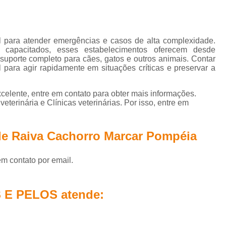
Hospital Veterinário Próximo a Mim
Médico Veterinário Orto
edia em Pequenos Animais
Ortopedia Especializada em Ca
topedia para Cães
Ortopedia Veterinária Básica
Ortoped
el para atender emergências e casos de alta complexidade.
 capacitados, esses estabelecimentos oferecem desde
ária Ortopedista
Veterinário Especialista de Ortopedia
Vet
 suporte completo para cães, gatos e outros animais. Contar
l para agir rapidamente em situações críticas e preservar a
hop para Adotar Cachorros
Pet Shop para Cachorro
Pet
et Shop para Felinos
Pet Shop para Gatos
Pet Shop Ra
celente, entre em contato para obter mais informações.
eterinária e Clínicas veterinárias. Por isso, entre em
et Shop Remédio Cachorro
Pet Shop Remédios
Pet Sh
Teste de Fiv e Felv em Gatos
Teste de Fiv Felv
Teste F
de Raiva Cachorro Marcar Pompéia
Teste Fiv Felv Gatos
Teste Gato Fiv Felv
Teste para Fi
Teste Rápido Fiv e Felv
Teste Rápido Fiv Felv
Testes de
em contato por email.
acina contra Raiva Cachorro
Vacina contra Raiva em Cacho
 E PELOS atende:
Vacina da Raiva Cachorro
Vacina da Raiva para Gato
 Giardia Cachorro
Vacina Importada para Cachorro
Vaci