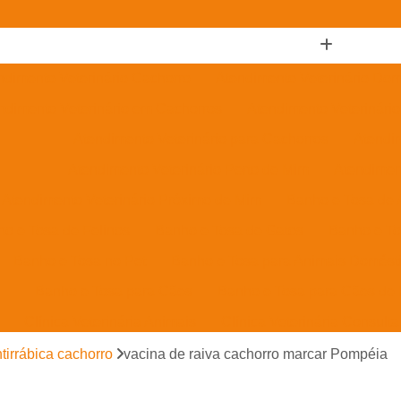
ndimento Veterinário Cachorro
Atendimento Veterinário Domi
ndimento Veterinário em Cachorros
Atendimento Veterinári
Atendimento Veterinário para Cachorros
Atendim
Atendimento Veterinário Perto de Mim
Atendimen
Atendimento Veterinário Próximo de Mim
Banho e Tosa de 
o e Tosa de Felinos
Banho e Tosa de Gatos
Banho e To
Banho e Tosa no Pet
Banho e Tosa para Animais Domést
Banho e Tosa para Cães
Banho e Tosa para Cães de
Clínica Veterinária Animais
Clínica Veterinária Consulta
ínica Veterinária para Cachorro
Clínica Veterinária para Cã
tirrábica cachorro
vacina de raiva cachorro marcar Pompéia
Clínica Veterinária para Exames
Clínica Veterinária para Fi