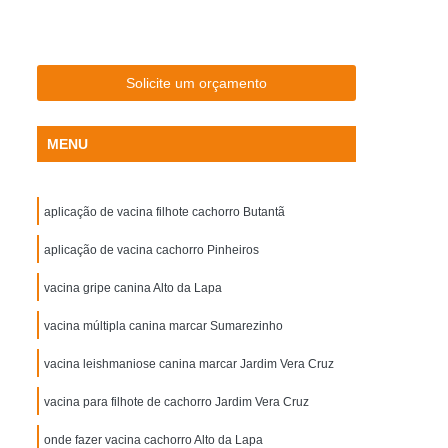
rinária
Clínica Exames Veterinários
m Raio X
Clínica Veterinária com Ultrassom
a Veterinária Exame de Sangue
Solicite um orçamento
r
Clínica Veterinária Próximo a Mim
MENU
Cardiologista Veterinário Especialista
ista em Acupuntura Veterinária
aplicação de vacina filhote cachorro Butantã
sta em Homeopatia Veterinária
ista em Ortopedia Veterinária
aplicação de vacina cachorro Pinheiros
inos
Veterinário Especialista em Felinos
vacina gripe canina Alto da Lapa
inário
Hospital de Medicina Veterinária
vacina múltipla canina marcar Sumarezinho
oras
Hospital Veterinário 24 Horas
vacina leishmaniose canina marcar Jardim Vera Cruz
ros
Hospital Veterinário para Gatos
vacina para filhote de cachorro Jardim Vera Cruz
 Perto de Mim
Hospital Veterinário Popular
onde fazer vacina cachorro Alto da Lapa