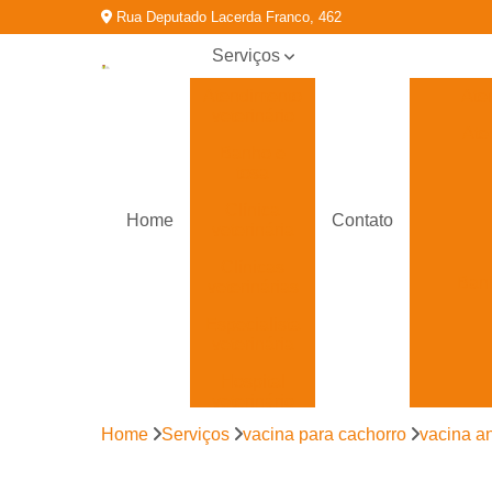
Rua Deputado Lacerda Franco, 462
Serviços
Atendimento
Ate
veterinário
Ate
Banho e
tosa
Clínica
Home
Contato
veterinária
Clínicas
Banh
veterinárias
Especialista
veterinária
Hospital
veterinário
Cl
Home
Serviços
vacina para cachorro
vacina an
Ortopedia
veterinária