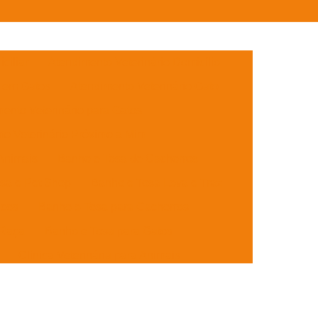
ciliar
Atendimento Veterinário Domicílio
o em Gatos
Atendimento Veterinário Gato
ento Veterinário para Gatos
to Veterinário Próximo a Mim
Animais
Banho e Tosa de Cachorros
sa e Pet Shop
Banho e Tosa Leva e Traz
icos
Banho e Tosa para Cachorros
 Raça
Banho e Tosa para Gatos
Clínica Veterinária para Animais
es
Clínica Veterinária para Cães Idosos
lhotes
Clínica Veterinária para Gatos