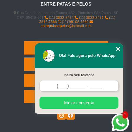
ENTRE PATAS E PELOS
Rua Deputado Lacerda Franco, 462 - Pinheiros São Paulo - SP
CEP: 05418-001
(11) 3032-8474
(11) 3032-8471
(11)
3812-7566
(11) 99108-7562
entrepatasepelos@hotmail.com
Home
Olá! Fale agora pelo WhatsApp
Serviços
Insira seu telefone
Contato
Mapa do site
Iniciar conversa
1