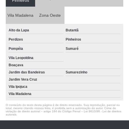
Pinheiros
Vila Madalena
Zona Oeste
Alto da Lapa
Butantã
Perdizes
Pinheiros
Pompéia
Sumaré
Vila Leopoldina
Boaçava
Jardim das Bandeiras
Sumarezinho
Jardim Vera Cruz
Vila Ipojuca
Vila Madalena
O conteúdo do texto desta página é de direito reservado. Sua reprodução, parcial ou
total, mesmo citando nossos links, é proibida sem a autorização do autor. Crime de
violação de direito autoral – artigo 184 do Código Penal –
Lei 9610/98 - Lei de direitos
autorais
.