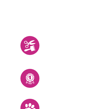
Profissionais
Nosso pessoal é altamente
treinado e com anos de
prática
Serviços V.I.P.
Especialistas e carinho num
só lugar
Amamos Pets