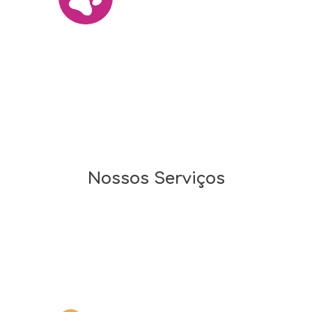
Amamos cada bicho como se
fosse nossos próprios pets.
Nossos Serviços